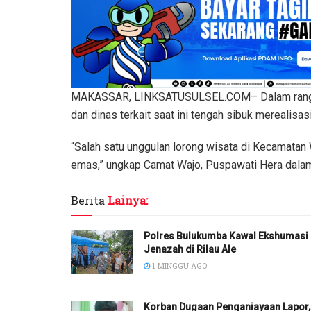
MAKASSAR, LINKSATUSULSEL.COM– Dalam rangka 
dan dinas terkait saat ini tengah sibuk merealis
“Salah satu unggulan lorong wisata di Kecamatan 
emas,” ungkap Camat Wajo, Puspawati Hera dalam
Berita
Lainya:
Polres Bulukumba Kawal Ekshumasi
Jenazah di Rilau Ale
1 MINGGU AGO
Korban Dugaan Penganiayaan Lapor,