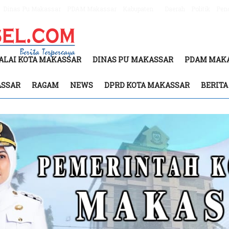
Dinas Pu Makassar
PDAM Makassar
Kabupaten
Daerah
Politik
Pen
ALAI KOTA MAKASSAR
DINAS PU MAKASSAR
PDAM MAK
ASSAR
RAGAM
NEWS
DPRD KOTA MAKASSAR
BERIT