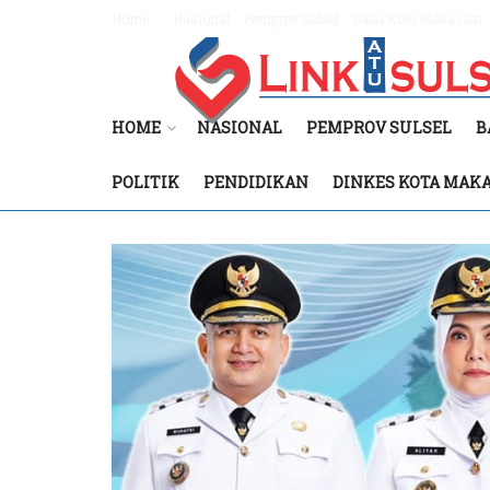
Home
Nasional
Pemprov Sulsel
Balai Kota Makassar
HOME
NASIONAL
PEMPROV SULSEL
B
POLITIK
PENDIDIKAN
DINKES KOTA MAK