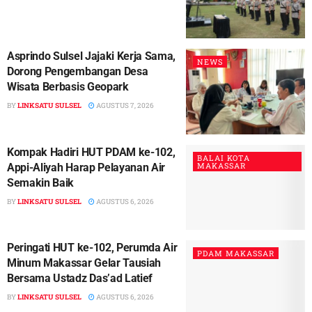
Asprindo Sulsel Jajaki Kerja Sama,
NEWS
Dorong Pengembangan Desa
Wisata Berbasis Geopark
BY
LINKSATU SULSEL
AGUSTUS 7, 2026
Kompak Hadiri HUT PDAM ke-102,
BALAI KOTA
MAKASSAR
Appi-Aliyah Harap Pelayanan Air
Semakin Baik
BY
LINKSATU SULSEL
AGUSTUS 6, 2026
Peringati HUT ke-102, Perumda Air
PDAM MAKASSAR
Minum Makassar Gelar Tausiah
Bersama Ustadz Das’ad Latief
BY
LINKSATU SULSEL
AGUSTUS 6, 2026