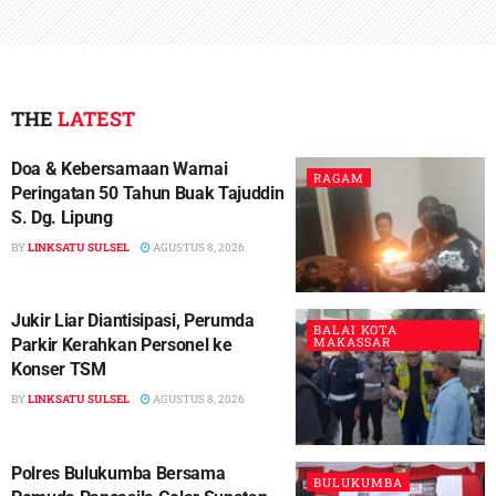
THE
LATEST
Doa & Kebersamaan Warnai
RAGAM
Peringatan 50 Tahun Buak Tajuddin
S. Dg. Lipung
BY
LINKSATU SULSEL
AGUSTUS 8, 2026
Jukir Liar Diantisipasi, Perumda
BALAI KOTA
MAKASSAR
Parkir Kerahkan Personel ke
Konser TSM
BY
LINKSATU SULSEL
AGUSTUS 8, 2026
Polres Bulukumba Bersama
BULUKUMBA