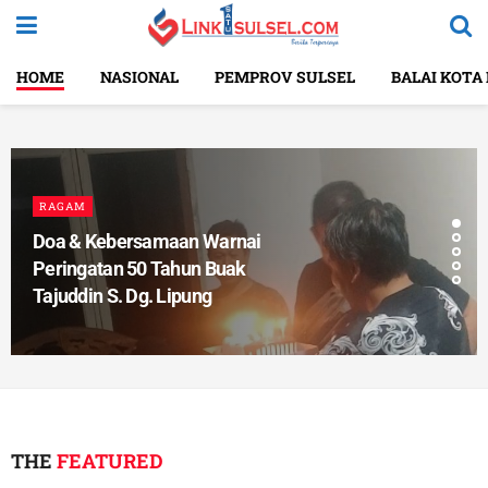
HOME
NASIONAL
PEMPROV SULSEL
BALAI KOTA
RAGAM
Doa & Kebersamaan Warnai
Peringatan 50 Tahun Buak
Tajuddin S. Dg. Lipung
THE
FEATURED