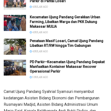
Parkir di Pantai Losari
4 BULAN AGO
Kecamatan Ujung Pandang Gerakkan Urban
Farming, Libatkan Warga dan PKK Dukung
Makassar MULIA
4 BULAN AGO
Penataan Masif Losari, Camat Ujung Pandang
Libatkan RT/RW hingga Tim Gabungan
4 BULAN AGO
PD Parkir–Kecamatan Ujung Pandang Sepakat
Manfaatkan Kontainer Makassar Recover
Operasional Parkir
5 BULAN AGO
Camat Ujung Pandang Syahrial Syamsuri menyambut
kedatangan Asisten Bidang Ekonomi dan Pembangunan
Rusmayani Madjid, Asisten Bidang Administrasi Umum
Mario Said, Kepala Balitbangda Andi Bukti Djufrie, dan