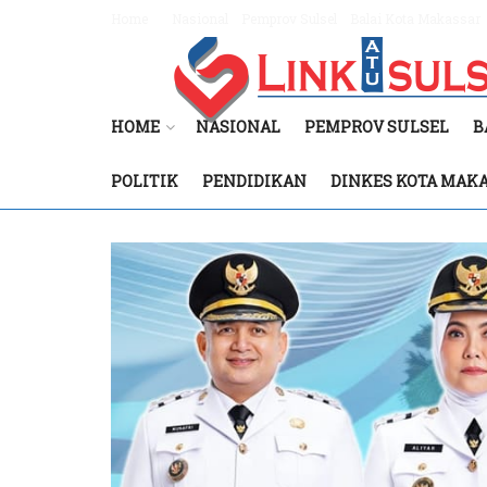
Home
Nasional
Pemprov Sulsel
Balai Kota Makassar
HOME
NASIONAL
PEMPROV SULSEL
B
POLITIK
PENDIDIKAN
DINKES KOTA MAK