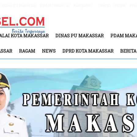
Dinas Pu Makassar
PDAM Makassar
Kabupaten
Daerah
Politik
Pen
ALAI KOTA MAKASSAR
DINAS PU MAKASSAR
PDAM MAK
ASSAR
RAGAM
NEWS
DPRD KOTA MAKASSAR
BERIT