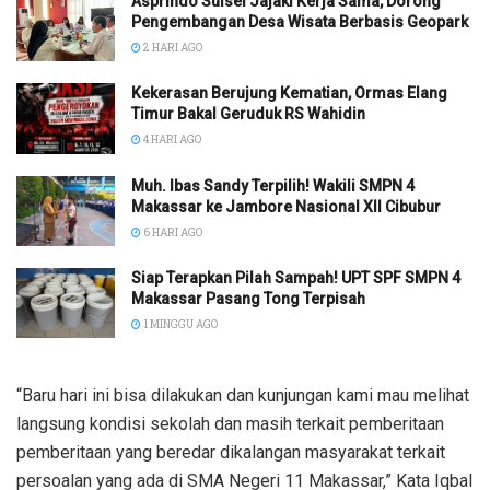
Asprindo Sulsel Jajaki Kerja Sama, Dorong
Pengembangan Desa Wisata Berbasis Geopark
2 HARI AGO
Kekerasan Berujung Kematian, Ormas Elang
Timur Bakal Geruduk RS Wahidin
4 HARI AGO
Muh. Ibas Sandy Terpilih! Wakili SMPN 4
Makassar ke Jambore Nasional XII Cibubur
6 HARI AGO
Siap Terapkan Pilah Sampah! UPT SPF SMPN 4
Makassar Pasang Tong Terpisah
1 MINGGU AGO
“Baru hari ini bisa dilakukan dan kunjungan kami mau melihat
langsung kondisi sekolah dan masih terkait pemberitaan
pemberitaan yang beredar dikalangan masyarakat terkait
persoalan yang ada di SMA Negeri 11 Makassar,” Kata Iqbal