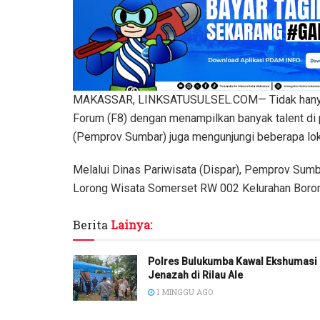
MAKASSAR, LINKSATUSULSEL.COM— Tidak hanya me
Forum (F8) dengan menampilkan banyak talent di
(Pemprov Sumbar) juga mengunjungi beberapa lok
Melalui Dinas Pariwisata (Dispar), Pemprov Sum
Lorong Wisata Somerset RW 002 Kelurahan Boron
Berita
Lainya:
Polres Bulukumba Kawal Ekshumasi
Jenazah di Rilau Ale
1 MINGGU AGO