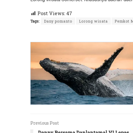
Post Views:
47
Tags:
Dany pomanto
Lorong wisata
Pemkot 
Previous Post
Danny Bersama Danlantamal VI Lepas