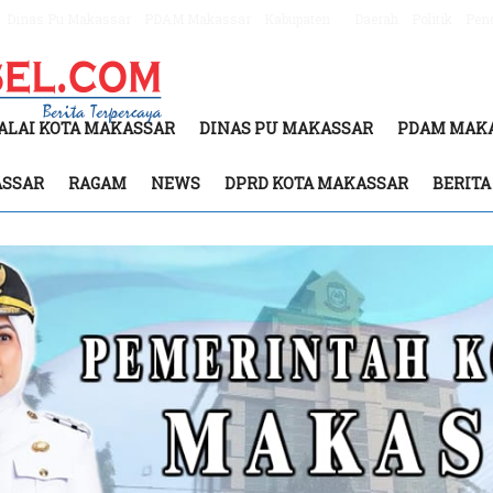
Dinas Pu Makassar
PDAM Makassar
Kabupaten
Daerah
Politik
Pen
ALAI KOTA MAKASSAR
DINAS PU MAKASSAR
PDAM MAK
ASSAR
RAGAM
NEWS
DPRD KOTA MAKASSAR
BERIT