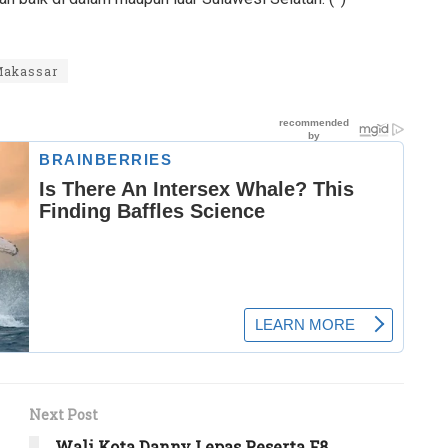
Makassar
Next Post
Wali Kota Danny Lepas Peserta F8