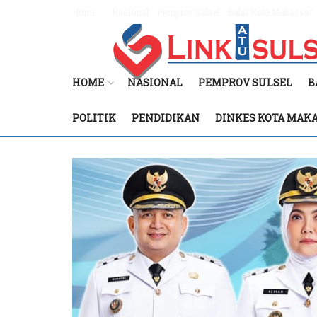
Home
Nasional
Pemprov Sulsel
Balai Kota Makassar
HOME
NASIONAL
PEMPROV SULSEL
B
POLITIK
PENDIDIKAN
DINKES KOTA MAK