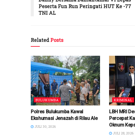
Peserta Fun Run Peringati HUT Ke -77
TNI AL
Related
Posts
BULUKUMBA
KRIMINAL
Polres Bulukumba Kawal
LBH MRI De
Ekshumasi Jenazah di Rilau Ale
Percepat Ka
Oknum Kep
JULI 30, 2026
JULI 28, 2026