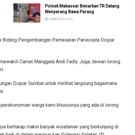
Polsek Makassar Benarkan TR Datang
Menyerang Bawa Parang
2 MINGGU AGO
ala Bidang Pengembangan Pemasaran Pariwisata Dispar
mewakili Camat Manggala Andi Fadly. Juga, dewan lorong
t.
ungan Dispar Sumbar untuk melihat langsung bagaimana
a.
n perekonomian warga kami khususnya yang ada di lorong
ya berharap makin banyak wisatawan yang berkunjung di
 baik di dalam maupun luar Sulawesi Selatan. (*)