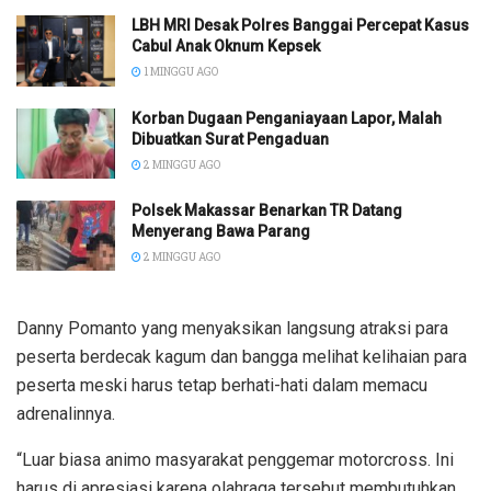
LBH MRI Desak Polres Banggai Percepat Kasus
Cabul Anak Oknum Kepsek
1 MINGGU AGO
Korban Dugaan Penganiayaan Lapor, Malah
Dibuatkan Surat Pengaduan
2 MINGGU AGO
Polsek Makassar Benarkan TR Datang
Menyerang Bawa Parang
2 MINGGU AGO
Danny Pomanto yang menyaksikan langsung atraksi para
peserta berdecak kagum dan bangga melihat kelihaian para
peserta meski harus tetap berhati-hati dalam memacu
adrenalinnya.
“Luar biasa animo masyarakat penggemar motorcross. Ini
harus di apresiasi karena olahraga tersebut membutuhkan