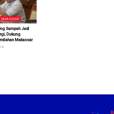
A MAKASSAR
ong Sampah Jadi
rgi, Dukung
milahan Makassar
026
R