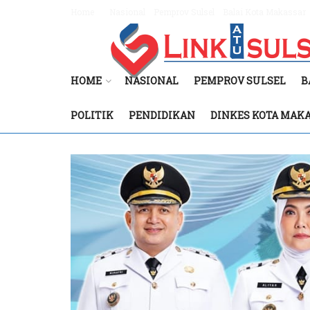
Home
Nasional
Pemprov Sulsel
Balai Kota Makassar
HOME
NASIONAL
PEMPROV SULSEL
B
POLITIK
PENDIDIKAN
DINKES KOTA MAK