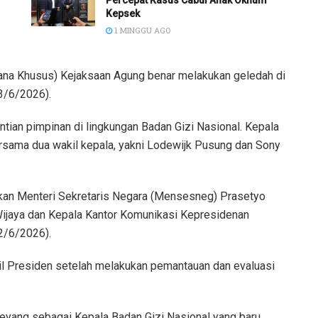
Percepat Kasus Cabul Anak Oknum
Kepsek
1 MINGGU AGO
ana Khusus) Kejaksaan Agung benar melakukan geledah di
3/6/2026).
ntian pimpinan di lingkungan Badan Gizi Nasional. Kepala
rsama dua wakil kepala, yakni Lodewijk Pusung dan Sony
an Menteri Sekretaris Negara (Mensesneg) Prasetyo
Wijaya dan Kepala Kantor Komunikasi Kepresidenan
2/6/2026).
il Presiden setelah melakukan pemantauan dan evaluasi
eyang sebagai Kepala Badan Gizi Nasional yang baru.