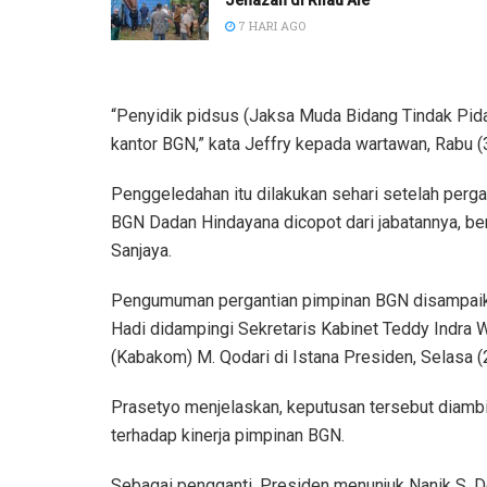
Jenazah di Rilau Ale
7 HARI AGO
“Penyidik pidsus (Jaksa Muda Bidang Tindak Pid
kantor BGN,” kata Jeffry kepada wartawan, Rabu (
Penggeledahan itu dilakukan sehari setelah perga
BGN Dadan Hindayana dicopot dari jabatannya, be
Sanjaya.
Pengumuman pergantian pimpinan BGN disampaik
Hadi didampingi Sekretaris Kabinet Teddy Indra 
(Kabakom) M. Qodari di Istana Presiden, Selasa (
Prasetyo menjelaskan, keputusan tersebut diamb
terhadap kinerja pimpinan BGN.
Sebagai pengganti, Presiden menunjuk Nanik S. D