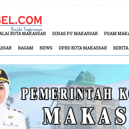
Dinas Pu Makassar
PDAM Makassar
Kabupaten
Daerah
Politik
Pen
ALAI KOTA MAKASSAR
DINAS PU MAKASSAR
PDAM MAK
ASSAR
RAGAM
NEWS
DPRD KOTA MAKASSAR
BERIT