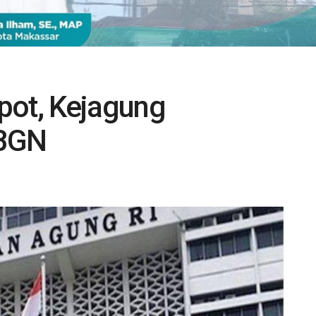
pot, Kejagung
 BGN