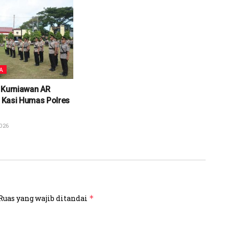
A
 Kurniawan AR
di Kasi Humas Polres
026
Ruas yang wajib ditandai
*