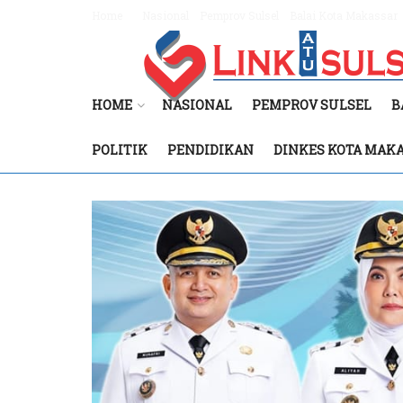
Home
Nasional
Pemprov Sulsel
Balai Kota Makassar
HOME
NASIONAL
PEMPROV SULSEL
B
POLITIK
PENDIDIKAN
DINKES KOTA MAK