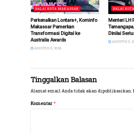
BALAI KOTA MAKASSAR
BALAI KOT
Perkenalkan Lontara+, Kominfo
Menteri LH 
Makassar Pamerkan
Tamangapa,
Transformasi Digital ke
Dinilai Ser
Australia Awards
AGUSTUS 5, 2
AGUSTUS 5, 2026
Tinggalkan Balasan
Alamat email Anda tidak akan dipublikasikan.
Komentar
*