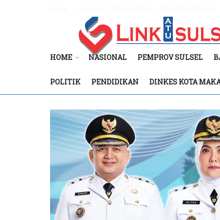
Home
Nasional
Pemprov Sulsel
Balai Kota Makassar
HOME
NASIONAL
PEMPROV SULSEL
B
POLITIK
PENDIDIKAN
DINKES KOTA MAK