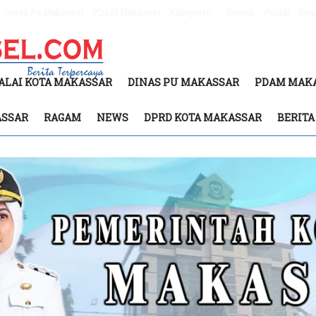
Dinas Pu Makassar
PDAM Makassar
Kabupaten
Daerah
Politik
Pen
ALAI KOTA MAKASSAR
DINAS PU MAKASSAR
PDAM MAK
ASSAR
RAGAM
NEWS
DPRD KOTA MAKASSAR
BERIT