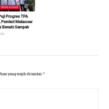
A MAKASSAR
Puji Progres TPA
 Pemkot Makassar
ius Benahi Sampah
026
Ruas yang wajib ditandai
*