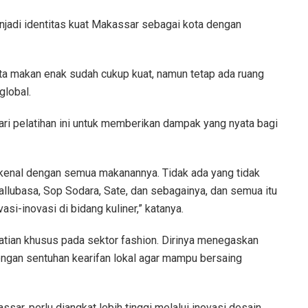
enjadi identitas kuat Makassar sebagai kota dengan
ta makan enak sudah cukup kuat, namun tetap ada ruang
global.
dari pelatihan ini untuk memberikan dampak yang nyata bagi
rkenal dengan semua makanannya. Tidak ada yang tidak
 Pallubasa, Sop Sodara, Sate, dan sebagainya, dan semua itu
asi-inovasi di bidang kuliner,” katanya.
rhatian khusus pada sektor fashion. Dirinya menegaskan
ngan sentuhan kearifan lokal agar mampu bersaing
sar, perlu diangkat lebih tinggi melalui inovasi desain