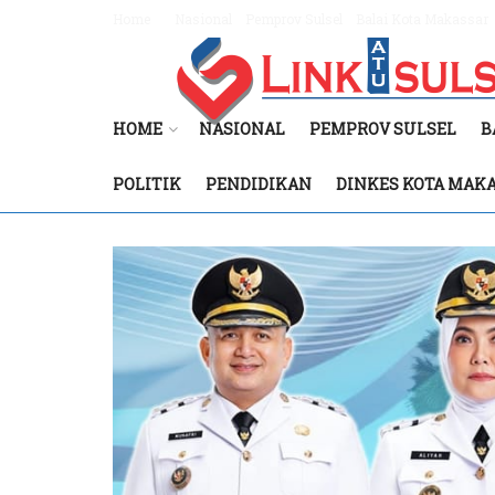
Home
Nasional
Pemprov Sulsel
Balai Kota Makassar
HOME
NASIONAL
PEMPROV SULSEL
B
POLITIK
PENDIDIKAN
DINKES KOTA MAK