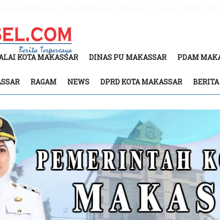
Dinas Pu Makassar
PDAM Makassar
Kabupaten
Daerah
Politik
Pen
ALAI KOTA MAKASSAR
DINAS PU MAKASSAR
PDAM MAK
ASSAR
RAGAM
NEWS
DPRD KOTA MAKASSAR
BERIT