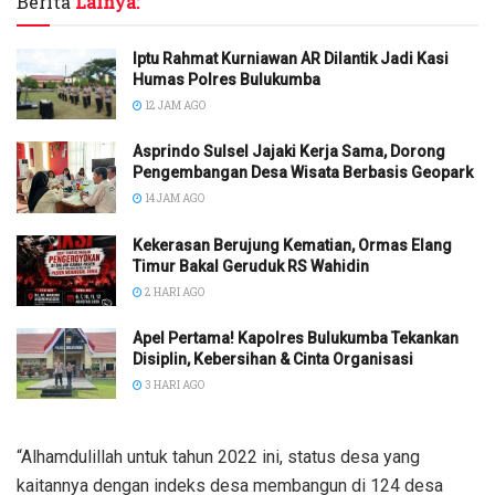
Berita
Lainya:
Iptu Rahmat Kurniawan AR Dilantik Jadi Kasi
Humas Polres Bulukumba
12 JAM AGO
Asprindo Sulsel Jajaki Kerja Sama, Dorong
Pengembangan Desa Wisata Berbasis Geopark
14 JAM AGO
Kekerasan Berujung Kematian, Ormas Elang
Timur Bakal Geruduk RS Wahidin
2 HARI AGO
Apel Pertama! Kapolres Bulukumba Tekankan
Disiplin, Kebersihan & Cinta Organisasi
3 HARI AGO
“Alhamdulillah untuk tahun 2022 ini, status desa yang
kaitannya dengan indeks desa membangun di 124 desa