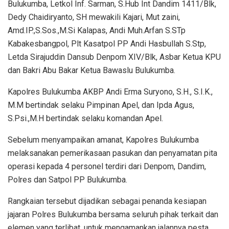
Bulukumba, Letkol Inf. Sarman, S.Hub Int Dandim 1411/Blk,
Dedy Chaidiryanto, SH mewakili Kajari, Mut zaini,
Amd.IP.,S.Sos.,M.Si Kalapas, Andi Muh.Arfan S.STp
Kabakesbangpol, Plt Kasatpol PP Andi Hasbullah S.Stp,
Letda Sirajuddin Dansub Denpom XIV/Blk, Asbar Ketua KPU
dan Bakri Abu Bakar Ketua Bawaslu Bulukumba.
Kapolres Bulukumba AKBP Andi Erma Suryono, S.H., S.I.K.,
M.M bertindak selaku Pimpinan Apel, dan Ipda Agus,
S.Psi.,M.H bertindak selaku komandan Apel.
Sebelum menyampaikan amanat, Kapolres Bulukumba
melaksanakan pemerikasaan pasukan dan penyamatan pita
operasi kepada 4 personel terdiri dari Denpom, Dandim,
Polres dan Satpol PP Bulukumba.
Rangkaian tersebut dijadikan sebagai penanda kesiapan
jajaran Polres Bulukumba bersama seluruh pihak terkait dan
elemen yang terlibat, untuk mengamankan jalannya pesta