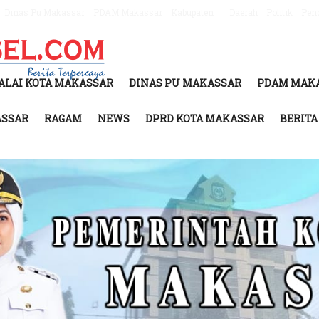
Dinas Pu Makassar
PDAM Makassar
Kabupaten
Daerah
Politik
Pen
ALAI KOTA MAKASSAR
DINAS PU MAKASSAR
PDAM MAK
ASSAR
RAGAM
NEWS
DPRD KOTA MAKASSAR
BERIT