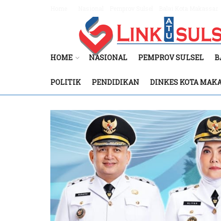
Home
Nasional
Pemprov Sulsel
Balai Kota Makassar
HOME
NASIONAL
PEMPROV SULSEL
B
POLITIK
PENDIDIKAN
DINKES KOTA MAK