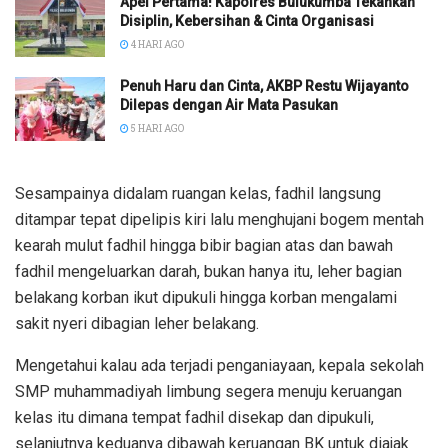
Apel Pertama! Kapolres Bulukumba Tekankan
Disiplin, Kebersihan & Cinta Organisasi
4 HARI AGO
Penuh Haru dan Cinta, AKBP Restu Wijayanto
Dilepas dengan Air Mata Pasukan
5 HARI AGO
Sesampainya didalam ruangan kelas, fadhil langsung
ditampar tepat dipelipis kiri lalu menghujani bogem mentah
kearah mulut fadhil hingga bibir bagian atas dan bawah
fadhil mengeluarkan darah, bukan hanya itu, leher bagian
belakang korban ikut dipukuli hingga korban mengalami
sakit nyeri dibagian leher belakang.
Mengetahui kalau ada terjadi penganiayaan, kepala sekolah
SMP muhammadiyah limbung segera menuju keruangan
kelas itu dimana tempat fadhil disekap dan dipukuli,
selanjutnya keduanya dibawah keruangan BK untuk diajak