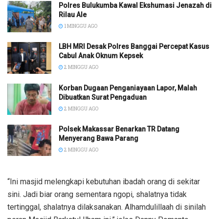
Polres Bulukumba Kawal Ekshumasi Jenazah di
Rilau Ale
1 MINGGU AGO
LBH MRI Desak Polres Banggai Percepat Kasus
Cabul Anak Oknum Kepsek
2 MINGGU AGO
Korban Dugaan Penganiayaan Lapor, Malah
Dibuatkan Surat Pengaduan
2 MINGGU AGO
Polsek Makassar Benarkan TR Datang
Menyerang Bawa Parang
2 MINGGU AGO
“Ini masjid melengkapi kebutuhan ibadah orang di sekitar
sini. Jadi biar orang sementara ngopi, shalatnya tidak
tertinggal, shalatnya dilaksanakan. Alhamdulillaah di sinilah